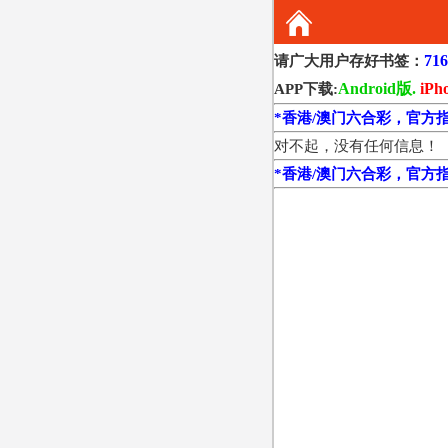
716
请广大用户存好书签：
Android版.
iPh
APP下载:
*香港/澳门六合彩，官方
对不起，没有任何信息！
*香港/澳门六合彩，官方