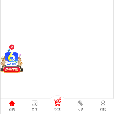
首页
图库
投注
我的
记录