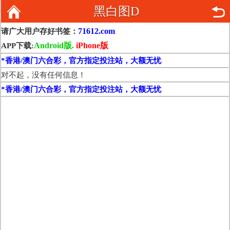
黑白图D
71612.com
请广大用户存好书签：
Android版.
iPhone版
APP下载:
*香港/澳门六合彩，官方指定投注站，大额无忧
对不起，没有任何信息！
*香港/澳门六合彩，官方指定投注站，大额无忧