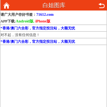
白姐图库
71612.com
请广大用户存好书签：
Android版.
iPhone版
APP下载:
*香港/澳门六合彩，官方指定投注站，大额无忧
对不起，没有任何信息！
*香港/澳门六合彩，官方指定投注站，大额无忧