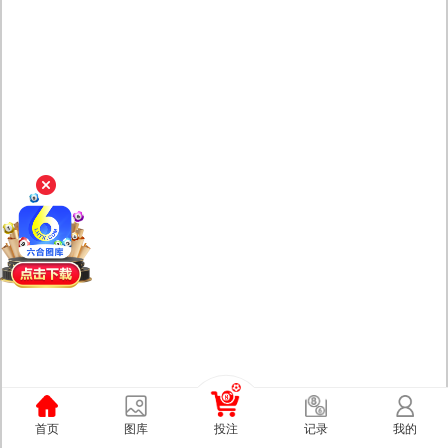
首页
图库
投注
我的
记录