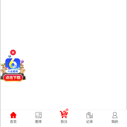
首页
图库
投注
我的
记录