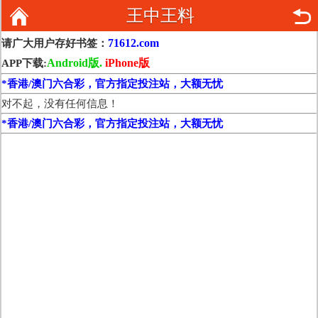
王中王料
71612.com
请广大用户存好书签：
Android版.
iPhone版
APP下载:
*香港/澳门六合彩，官方指定投注站，大额无忧
对不起，没有任何信息！
*香港/澳门六合彩，官方指定投注站，大额无忧