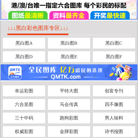
↓↓↓黑白彩色图库专区↓↓↓
黑白图A
黑白图B
黑白图C
黑白图D
黑白图E
黑白图F
幸运彩图
平特大图
创富专刊
六合皇图
马会传真
四不像图
三十中码
跑狗彩图
男人味料
权威彩图
金牌彩图
诗书报图