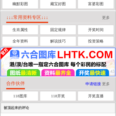
幽默彩图
藏宝好图
富婆彩图
↓↓↓常用资料专区↓↓↓
更多
生肖属性
固定规律
开奖时间
全年资料
解说技巧
投资策略
合作伙伴
申请链接
更多
118图库
118开奖
开奖直播