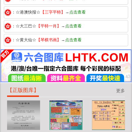
：☆港澳快报☆
【三字平特】
→
点击查看
：☆大三巴☆
【平特一肖】
→
点击查看
：☆黄大仙☆
【琴棋书画】
→
点击查看
【正版图库】
更多