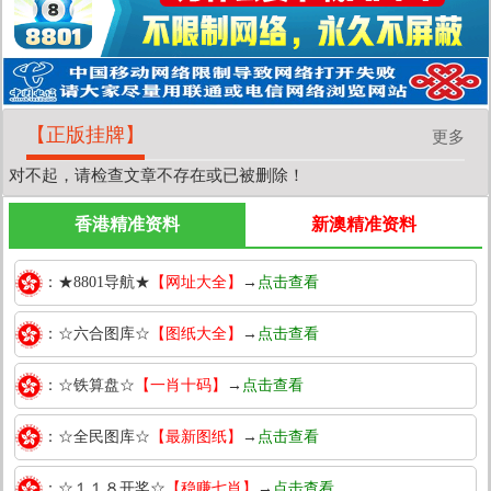
【正版挂牌】
更多
对不起，请检查文章不存在或已被删除！
香港精准资料
新澳精准资料
：★8801导航★
【网址大全】
→
点击查看
：☆六合图库☆
【图纸大全】
→
点击查看
：☆铁算盘☆
【一肖十码】
→
点击查看
：☆全民图库☆
【最新图纸】
→
点击查看
：☆１１８开奖☆
【稳赚七肖】
→
点击查看