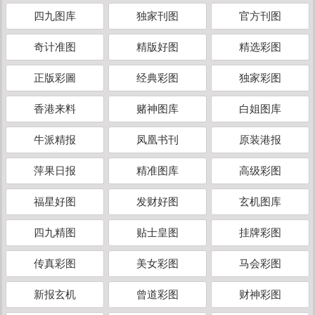
四九图库
独家刊图
官方刊图
奇计准图
精版好图
精选彩图
正版彩圖
经典彩图
独家彩图
香港来料
赌神图库
白姐图库
牛派精报
凤凰书刊
原装港报
萍果日报
精准图库
高级彩图
福星好图
发财好图
玄机图库
四九精图
贴士皇图
挂牌彩图
传真彩图
美女彩图
马会彩图
新报玄机
曾道彩图
财神彩图